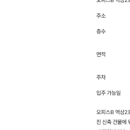
오피스B 역삼2
주소
층수
면적
주차
입주 가능일
오피스B 역삼2호
진 신축 건물에 