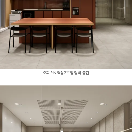
오피스B 역삼2호점 탕비 공간