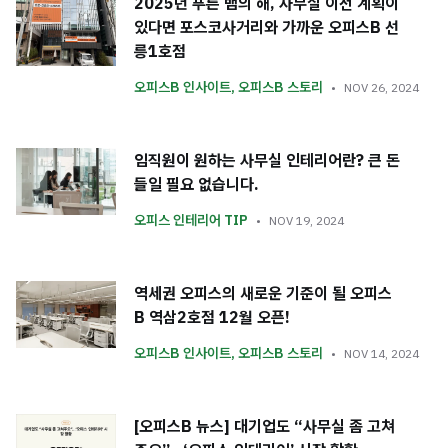
2025년 푸른 뱀의 해, 사무실 이전 계획이
있다면 포스코사거리와 가까운 오피스B 선
릉1호점
오피스B 인사이트
,
오피스B 스토리
NOV 26, 2024
임직원이 원하는 사무실 인테리어란? 큰 돈
들일 필요 없습니다.
오피스 인테리어 TIP
NOV 19, 2024
역세권 오피스의 새로운 기준이 될 오피스
B 역삼2호점 12월 오픈!
오피스B 인사이트
,
오피스B 스토리
NOV 14, 2024
[오피스B 뉴스] 대기업도 “사무실 좀 고쳐