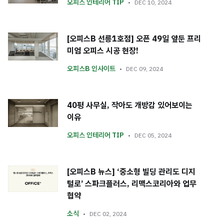
오피스 인테리어 TIP
DEC 10, 2024
[오피스B 선릉1호점] 오픈 49일 앞둔 프리
미엄 오피스 시공 현장!
오피스B 인사이트
DEC 09, 2024
40평 사무실, 작아도 개방감 있어보이는
이유
오피스 인테리어 TIP
DEC 05, 2024
[오피스B 뉴스] ‘중소형 빌딩 관리도 디지
털로’ 스파크플러스, 리맥스코리아와 업무
협약
소식
DEC 02, 2024