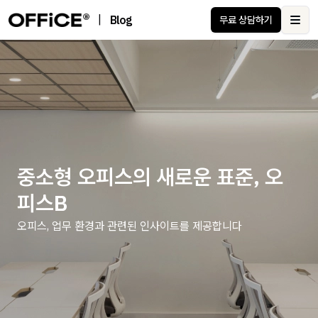
|
Blog
무료 상담하기
Ope
중소형 오피스의 새로운 표준, 오
피스B
오피스, 업무 환경과 관련된 인사이트를 제공합니다